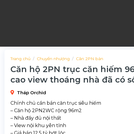
Trang chủ
/
Chuyển nhượng
/
Căn 2PN bán
Căn hộ 2PN trục căn hiếm 9
cao view thoáng nhà đã có s
Tháp Orchid
Chính chủ cần bán căn trục siêu hiếm
– Căn hộ 2PN2WC rộng 96m2
– Nhà đầy đủ nội thất
– View nội khu yên tĩnh
– Giá bán 12,5 tỷ bớt lộc