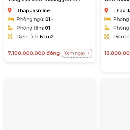
cấp
Tháp Jasmine
Tháp J
Phòng ngủ:
01+
Phòng
Phòng tắm:
01
Phòng
Diện tích:
61 m2
Diện tí
Giá
Giá
7.100.000.000
đồng
13.800.0
Xem ngay
gốc
hiện
- Nhà đang có sẵn hợp đồng thuê 19 triệu/tháng
Chủ nhà cẩn bán nhanh căn 2PN+
- Khu tháp riêng biệt luôn luôn yên tĩnh 
là:
tại
7.200.000.000đồng.
là:
7.100.000.000đồng.