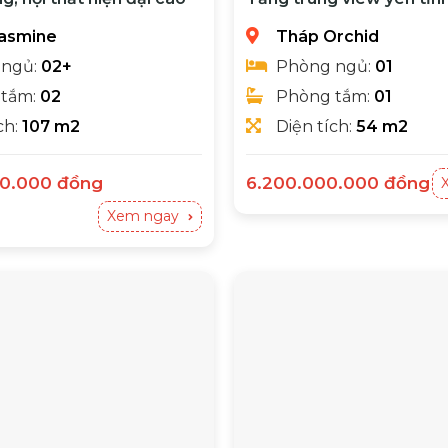
asmine
Tháp Orchid
 ngủ:
02+
Phòng ngủ:
01
 tắm:
02
Phòng tắm:
01
ch:
107 m2
Diện tích:
54 m2
00.000
đồng
6.200.000.000
đồng
1ĐN 2WC (107m2) - Giá bán 13,8 tỷ (bớt lộc)
thoải mái nghỉ ngơi
Xem ngay