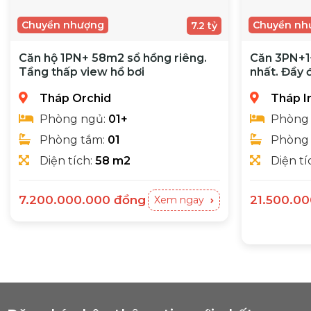
Chuyển nhượng
Chuyển nh
7.2 tỷ
Căn hộ 1PN+ 58m2 sổ hồng riêng.
Căn 3PN+1
Tầng thấp view hồ bơi
nhất. Đầy 
căn siêu h
Tháp Orchid
Tháp Ir
Phòng ngủ:
01+
Phòng
Phòng tắm:
01
Phòng
Diện tích:
58 m2
Diện tí
7.200.000.000
đồng
21.500.0
Xem ngay
Chủ nhà cẩn bán nhanh căn 1PN+1ĐN 1WC (58m2)
Chính chủ cần bán3+1ĐN 2WC (