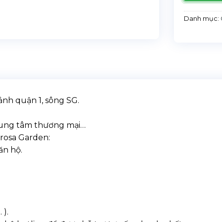
Danh mục:
nh quận 1, sông SG.
 trung tâm thương mại…
rosa Garden:
ăn hộ.
).