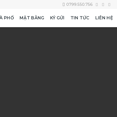
0799.550.756
À PHỐ
MẶT BẰNG
KÝ GỬI
TIN TỨC
LIÊN HỆ