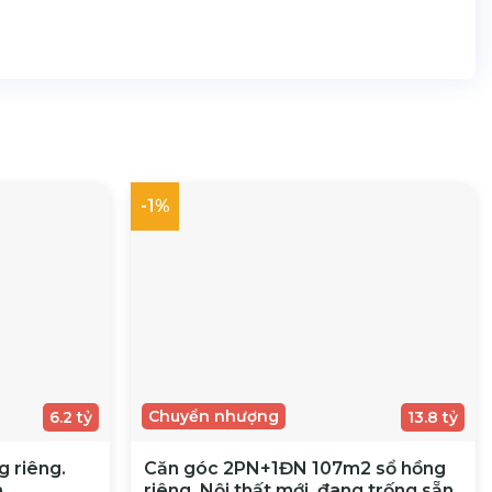
-1%
Chuyển nhượng
6.2 tỷ
13.8 tỷ
 riêng.
Căn góc 2PN+1ĐN 107m2 sổ hồng
h
riêng. Nội thất mới, đang trống sẵn