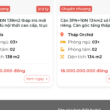
ượng
Chuyển nhượng
21.5 tỷ
ĐN 138m2 tháp iris mới
Căn 3PN+1ĐN 134m2 sổ 
đủ nội thất cao cấp, trục
riêng. Căn góc tầng thấp
iếm
hiện đại
is
Tháp Orchid
 ngủ:
03+
Phòng ngủ:
03+
 tắm:
02
Phòng tắm:
02
ch:
138 m2
Diện tích:
134 m2
00.000
đồng
18.000.000.000
đồng
138m2) - Giá bán 215 tỷ (bớt lộc) - Căn hộ view hồ bơi
Chính chủ cần bán3+1ĐN 2WC (134m2) - Giá bán 18 tỷ (bớt lộc)
Xem ngay
Tên của bạn (bắt buộc)