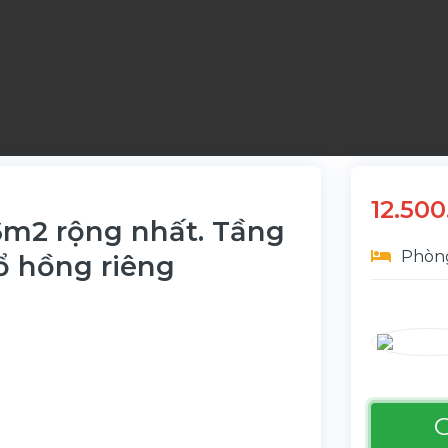
12.50
6m2 rộng nhất. Tầng
Phòng
ổ hồng riêng
G