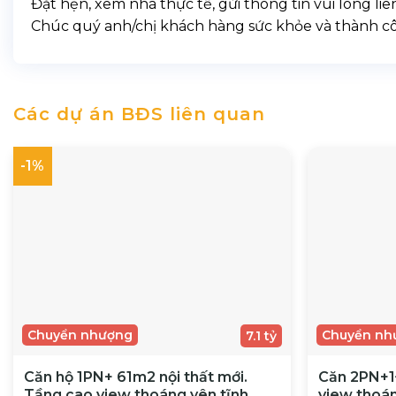
Đặt hẹn, xem nhà thực tế, gửi thông tin vui lòng li
Chúc quý anh/chị khách hàng sức khỏe và thành c
Các dự án BĐS liên quan
-1%
Chuyển nhượng
Chuyển nh
7.1 tỷ
Căn hộ 1PN+ 61m2 nội thất mới.
Căn 2PN+1
Tầng cao view thoáng yên tĩnh
view thoán