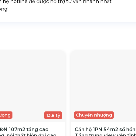
ên hệ hotline để được hỗ trợ tư vấn nhanh nhất.
ông!
ượng
Chuyển nhượng
13.8 tỷ
ĐN 107m2 tầng cao
Căn hộ 1PN 54m2 sổ hồng
g, nội thất hiện đại cao
Tầng trung view yên tĩn