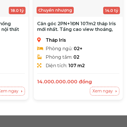
Chuyển nhượng
18.0 tỷ
14.0 tỷ
hồng
Căn góc 2PN+1ĐN 107m2 tháp Iris
 nội thất
mới nhất. Tầng cao view thoáng,
đầy đủ nội thất nhà mới
Tháp Iris
Phòng ngủ:
02+
Phòng tắm:
02
Diện tích:
107 m2
14.000.000.000
đồng
Chính chủ cần bán 2PN+1ĐN 2WC (107m2) - Giá bán 14 tỷ (bớt lộc)
- Khu tháp mới nhất nhất Hà Đô Centrosa Garden
Xem ngay
Xem ngay